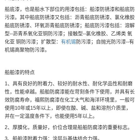
船底漆，也是船水下部位的用漆包括：船漆防锈漆和船底防
污漆。其中船底防锈漆又包括：沥青船底防锈漆、氯化橡胶
船底防锈漆、环氧沥青船底防锈漆；船底防污漆包括：溶解
型--沥青系氧化亚铜防污漆；接触型--氯化橡胶、乙烯类 氧
化亚 铜防污漆；扩散型：
有机锡
防污漆；自抛光防污漆--有
机锡高聚物防污漆。
船舶漆的特点
1、具有良好的附着力、较好的耐水性、耐化学品性和耐磨
性，性能卓越。船舶防腐漆能在苛刻条件下使用，并具有长
效防腐寿命，福熙防腐漆在化工大气和海洋环境里，一般可
使用10年或15年以上，即使在酸、碱、盐和溶剂介质里，
并在一定温度条件下，也能使用5年以上。
2、厚膜化，质量好，价位合理是船舶防腐漆的重要标志。
3、船舶漆附着力强：涂层与基体结合力强。