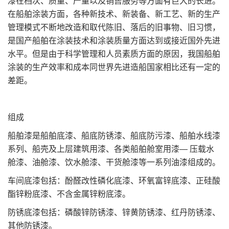
漆在档次、质量、产量以及销售服务等方面有巨大的长进。
在船舶涂装方面，各种新技术、新装备、新工艺、新的生产
管理模式不断地改造和取代陈旧、落后的旧事物、旧习惯，
是国产船舶在涂装技术和涂装质量方面达到或接近国外先进
水平。但是由于科学管理和人员素质方面的原因，我国船舶
涂装的生产效率和成本同世界先进造船国家相比还有一定的
差距。
组成
船舶漆是船舶底漆、船底防锈漆、船底防污漆、船舶水线漆
系列、船壳及上层建筑用漆、各类船舶舱室用漆— 压载水
舱漆、油舱漆、饮水舱漆、干货舱漆等一系列油漆组成的。
车间底漆包括：酚醛改性磷化底漆、环氧富锌底漆、正硅酸
酯锌粉底漆、不含金属锌粉底漆。
防锈底漆包括：磷酸锌防锈漆、锌黄防锈漆、红丹防锈漆、
其他防锈漆。