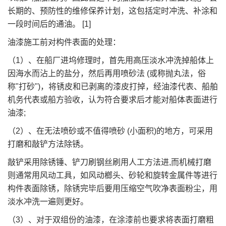
长期的、预防性的维修保养计划，这包括定时冲洗、补涂和
一段时间后的通油。 [1]
油漆施工前对构件表面的处理：
（1）、在船厂进坞修理时，首先用高压淡水冲洗掉船体上
因海水而沾上的盐分，然后再用喷砂法 (或称抛丸法，俗
称"打砂")，将锈皮和已剥离的漆皮打掉，经油漆代表、船舶
机务代表或船方验收，认为符合要求后才能对船体表面进行
油漆;
（2）、在无法喷砂或不值得喷砂 (小面积)的地方，可采用
打磨和敲铲方法除锈。
敲铲采用除锈锤、铲刀刷钢丝刷用人工方法进,而机械打磨
则通常用风动工具，如风动榔头、砂轮和旋转金属件等进行
构件表面除锈，除锈完毕后要用压缩空气吹净表面粉尘，用
淡水冲洗一遍则更好。
（3）、对于双组份的油漆，在涂漆前也要求将表面打磨粗