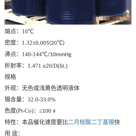
熔点：
10
℃
密度：
1.32
±
℃
0.005(20
)
沸点：
140-144
℃
/10mmHg
折射率：
1.471 n20/D(lit.)
规格
外观：无色或浅黄色透明液体
锡含量：
32.0-33.0%
色度
(Pt-Co)
：≤
﹟
100
特性：本品催化速度要比
二月桂酸二丁基锡
快
用
途：