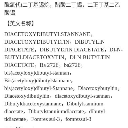
酰氧代
二丁基锡烷，醋酸二丁錫，二正丁基二乙
)
酸锡
【英文名称】
DIACETOXYDIBUTYLSTANNANE
，
DIACETOXYDIBUTYLTIN
，
DIBUTYLIN
DIACETATE
，
DIBUTYLTIN DIACETATE
，
DI-N-
BUTYLDIACETOXYTIN
，
DI-N-BUTYLTIN
DIACETATE
，
Ba 2726
，
ba2726
，
bis(acetyloxy)dibutyl-stannan
，
Bis(acetyloxy)dibutylstannane
，
bis(acetyloxy)dibutyl-Stannane
，
Diacetoxybutyltin
，
Diacetoxydibutlyltin
，
diacetoxydibutyl-stannan
，
Dibutyldiacetoxystannane
，
Dibutylstannium
diacetate
，
Dibutylstanniumdiacetate
，
dibutyl-
tidiacetate
，
Fomrez sul-3
，
fomrezsul-3