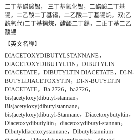
二丁基醋酸锡
，
三丁基氧化锡
，二醋酸二丁基
锡，二乙酸二丁基锡，二乙酸二丁基锡烷，双
(
乙
酰氧代
二丁基锡烷，醋酸二丁錫，二正丁基二乙
)
酸锡
【英文名称】
DIACETOXYDIBUTYLSTANNANE
，
DIACETOXYDIBUTYLTIN
，
DIBUTYLIN
DIACETATE
，
DIBUTYLTIN DIACETATE
，
DI-N-
BUTYLDIACETOXYTIN
，
DI-N-BUTYLTIN
DIACETATE
，
Ba 2726
，
ba2726
，
bis(acetyloxy)dibutyl-stannan
，
Bis(acetyloxy)dibutylstannane
，
bis(acetyloxy)dibutyl-Stannane
，
Diacetoxybutyltin
，
Diacetoxydibutlyltin
，
diacetoxydibutyl-stannan
，
Dibutyldiacetoxystannane
，
Dibutylstannium
diacetate
，
Dibutylstanniumdiacetate
，
dibutyl-