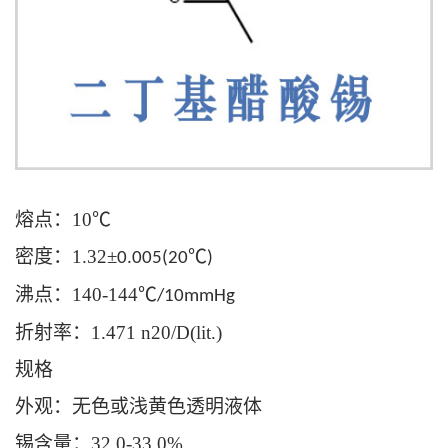
熔点：
10
℃
密度：
1.32
±
℃
0.005(20
)
沸点：
140-144
℃
/10mmHg
折射率：
1.471 n20/D(lit.)
规格
外观：无色或浅黄色透明液体
锡含量：
32.0-33.0%