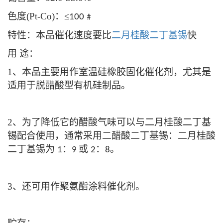
色度
(Pt-Co)
：≤
﹟
100
特性：本品催化速度要比
二月桂酸二丁基锡
快
用
途：
1
、本品主要用作室温硅橡胶固化催化剂，尤其是
适用于脱醋酸型有机硅制品。
2
、为了降低它的醋酸气味可以与二月桂酸二丁基
锡配合使用，通常采用二醋酸二丁基锡：二月桂酸
二丁基锡为
：
或
：
。
1
9
2
8
3
、还可用作聚氨酯涂料催化剂。