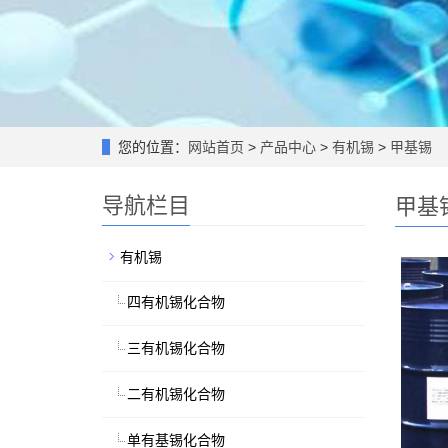
您的位置：
网站首页
>
产品中心
>
有机锡
>
甲基锡
导航栏目
甲基
有机锡
四有机锡化合物
三有机锡化合物
二有机锡化合物
单有基锡化合物